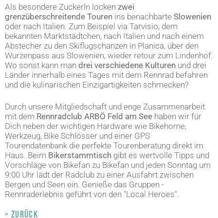
Als besondere Zuckerln locken
zwei
grenzüberschreitende Touren
ins benachbarte
Slowenien
oder nach Italien. Zum Beispiel via Tarvisio, dem
bekannten Marktstädtchen, nach Italien und nach einem
Abstecher zu den Skiflugschanzen in Planica, über den
Wurzenpass aus Slowenien, wieder retour zum Lindenhof.
Wo sonst kann man
drei verschiedene Kulturen
und drei
Länder innerhalb eines Tages mit dem Rennrad befahren
und die kulinarischen Einzigartigkeiten schmecken?
Durch unsere Mitgliedschaft und enge Zusammenarbeit
mit dem
Rennradclub ARBÖ Feld am See
haben wir für
Dich neben der wichtigen Hardware wie Bikehome,
Werkzeug, Bike Schlösser und einer GPS
Tourendatenbank die perfekte Tourenberatung direkt im
Haus. Beim
Bikerstammtisch
gibt es wertvolle Tipps und
Vorschläge von Bikefan zu Bikefan und jeden Sonntag um
9:00 Uhr lädt der Radclub zu einer Ausfahrt zwischen
Bergen und Seen ein. Genieße das Gruppen -
Rennraderlebnis geführt von den "Local Heroes".
« ZURÜCK