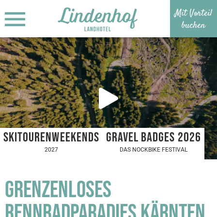
Mit Vorteil
MENÜ
buchen
GRENZENLOSES
SKITOURENWEEKENDS
GRAVEL B
RENNRADPARADIES KÄRNTEN
2027
DAS NOCKBI