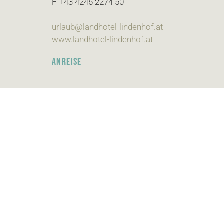
F +43 4246 2274 50
urlaub@landhotel-lindenhof.at
www.landhotel-lindenhof.at
ANREISE