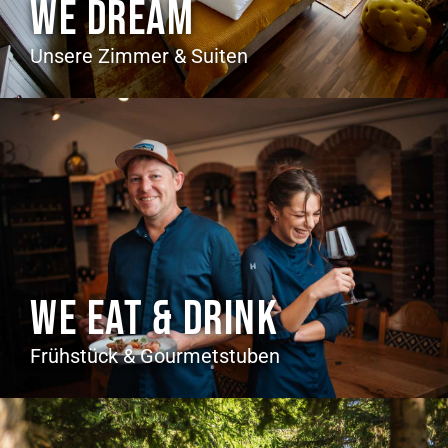
WE DREAM
Unsere Zimmer & Suiten
WE EAT & DRINK
Frühstück & Gourmetstuben