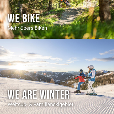
WE BIKE
Mehr übers Biken
WE ARE WINTER
Weltcup- & Familienskigebiet