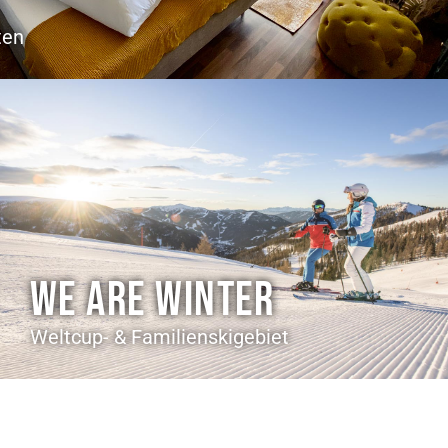
ten
WE ARE WINTER
Weltcup- & Familienskigebiet