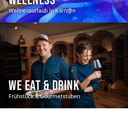
WELLNESS
Wellnessurlaub in Kärnten
WE EAT & DRINK
Frühstück & Gourmetstuben