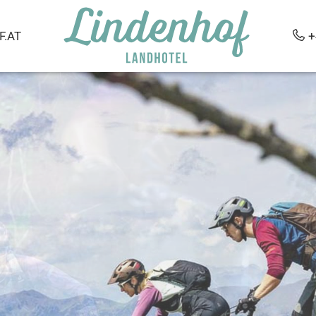
.AT
+